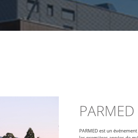
PARMED
PARMED est un événement or
les premières années de méd