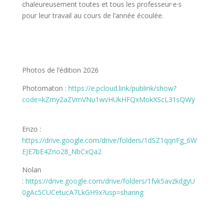
chaleureusement toutes et tous les professeur·e·s
pour leur travail au cours de l’année écoulée.
Photos de l’édition 2026
Photomaton :
https://e.pcloud.link/publink/show?
code=kZmy2aZVmVNu1wvHUkHFQxMokXScL31sQWy
Enzo :
https://drive.google.com/drive/folders/1dSZ1qqnFg_6W
EJE7bE4Zno28_NbCxQa2
Nolan
:
https://drive.google.com/drive/folders/1fvk5avzkdgyU
0gAc5CUCetucA7LkGH9x?usp=sharing